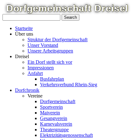
Dorfgemeinschaft
Dreisel
Startseite
Über uns
Struktur der Dorfgemeinschaft
Unser Vorstand
Unsere Arbeitsgruppen
Dreisel
Ein Dorf stellt sich vor
Impressionen
Anfahrt
Busfahrplan
Verkehrsverbund Rhein-Sieg
Dorfchronik
Vereine
Dorfgemeinschaft
Sportverein
Maiverein
Gesangverein
Karnevalsverein
Theatergruppe
Elektrizitätsgenossenschaft