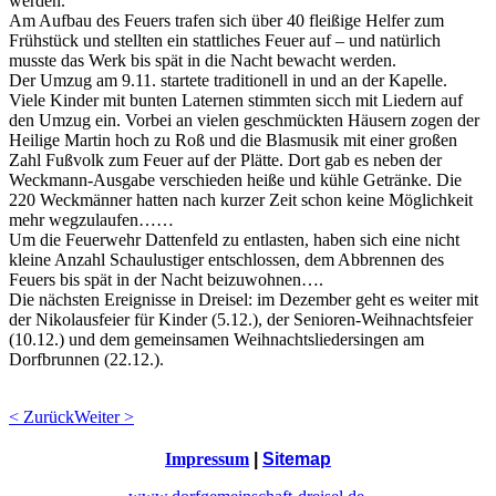
werden.
Am Aufbau des Feuers trafen sich über 40 fleißige Helfer zum
Frühstück und stellten ein stattliches Feuer auf – und natürlich
musste das Werk bis spät in die Nacht bewacht werden.
Der Umzug am 9.11. startete traditionell in und an der Kapelle.
Viele Kinder mit bunten Laternen stimmten sicch mit Liedern auf
den Umzug ein. Vorbei an vielen geschmückten Häusern zogen der
Heilige Martin hoch zu Roß und die Blasmusik mit einer großen
Zahl Fußvolk zum Feuer auf der Plätte. Dort gab es neben der
Weckmann-Ausgabe verschieden heiße und kühle Getränke. Die
220 Weckmänner hatten nach kurzer Zeit schon keine Möglichkeit
mehr wegzulaufen……
Um die Feuerwehr Dattenfeld zu entlasten, haben sich eine nicht
kleine Anzahl Schaulustiger entschlossen, dem Abbrennen des
Feuers bis spät in der Nacht beizuwohnen….
Die nächsten Ereignisse in Dreisel: im Dezember geht es weiter mit
der Nikolausfeier für Kinder (5.12.), der Senioren-Weihnachtsfeier
(10.12.) und dem gemeinsamen Weihnachtsliedersingen am
Dorfbrunnen (22.12.).
< Zurück
Weiter >
Impressum
|
Sitemap