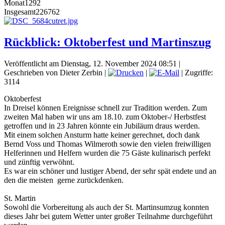
Monat
1292
Insgesamt
226762
Rückblick: Oktoberfest und Martinszug
Veröffentlicht am Dienstag, 12. November 2024 08:51
|
Geschrieben von Dieter Zerbin
|
|
| Zugriffe:
3114
Oktoberfest
In Dreisel können Ereignisse schnell zur Tradition werden. Zum
zweiten Mal haben wir uns am 18.10. zum Oktober-/ Herbstfest
getroffen und in 23 Jahren könnte ein Jubiläum draus werden.
Mit einem solchen Ansturm hatte keiner gerechnet, doch dank
Bernd Voss und Thomas Wilmeroth sowie den vielen freiwilligen
Helferinnen und Helfern wurden die 75 Gäste kulinarisch perfekt
und zünftig verwöhnt.
Es war ein schöner und lustiger Abend, der sehr spät endete und an
den die meisten gerne zurückdenken.
St. Martin
Sowohl die Vorbereitung als auch der St. Martinsumzug konnten
dieses Jahr bei gutem Wetter unter großer Teilnahme durchgeführt