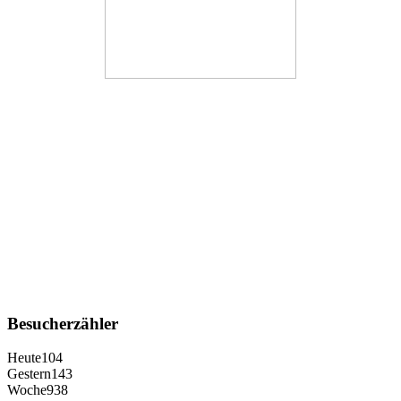
Besucherzähler
Heute
104
Gestern
143
Woche
938